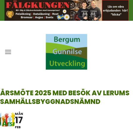
Skip
to
content
ÅRSMÖTE 2025 MED BESÖK AV LERUMS
SAMHÄLLSBYGGNADSNÄMND
MÅN
17
FEB