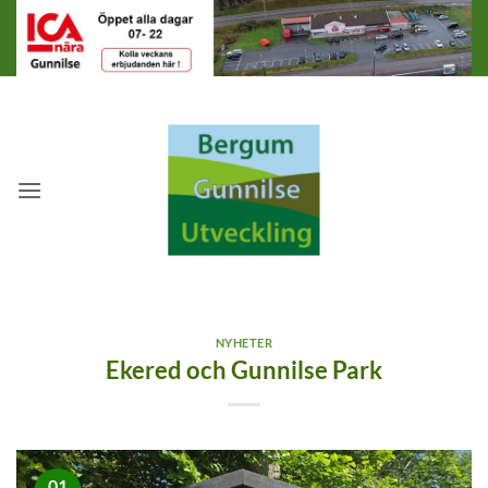
Skip
to
content
NYHETER
Ekered och Gunnilse Park
01