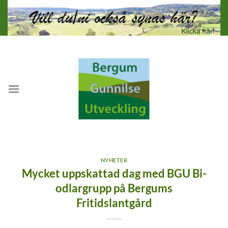
Skip
to
content
NYHETER
Mycket uppskattad dag med BGU Bi-
odlargrupp på Bergums
Fritidslantgård