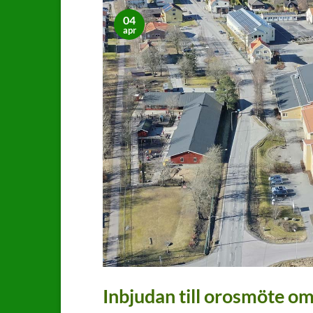
04
apr
Inbjudan till orosmöte om