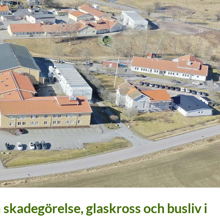
 skadegörelse, glaskross och busliv i