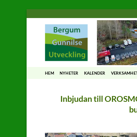
Skip
to
content
HEM
NYHETER
KALENDER
VERKSAMHE
Inbjudan till OROSM
bu