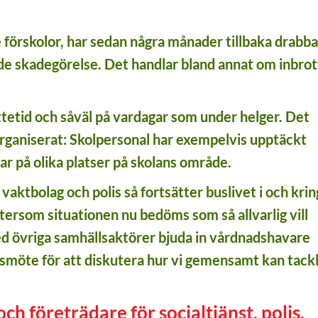
örskolor, har sedan några månader tillbaka drabba
e skadegörelse. Det handlar bland annat om inbrot
ttetid och såväl på vardagar som under helger. Det
organiserat: Skolpersonal har exempelvis upptäckt
r på olika platser på skolans område.
aktbolag och polis så fortsätter buslivet i och krin
ftersom situationen nu bedöms som så allvarlig vill
ed övriga samhällsaktörer bjuda in vårdnadshavare
smöte för att diskutera hur vi gemensamt kan tack
och företrädare för socialtjänst, polis,