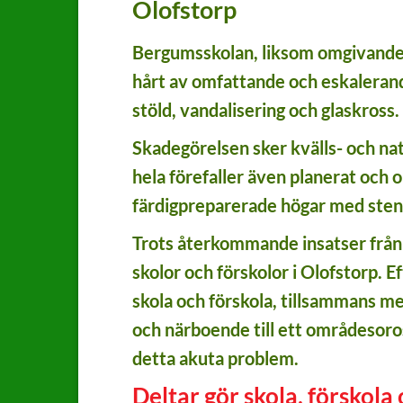
Olofstorp
Bergumsskolan, liksom omgivande f
hårt av omfattande och eskalerand
stöld, vandalisering och glaskross.
Skadegörelsen sker kvälls- och na
hela förefaller även planerat och 
färdigpreparerade högar med stena
Trots återkommande insatser från v
skolor och förskolor i Olofstorp. E
skola och förskola, tillsammans m
och närboende till ett områdesoro
detta akuta problem.
Deltar gör skola, förskola 