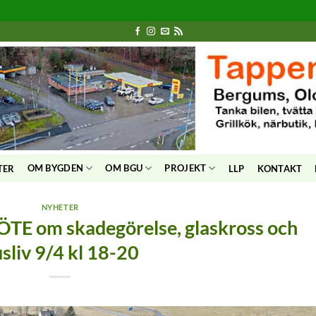
OM BYGDEN
OM BGU
PROJEKT
TER
LLP
KONTAKT
NYHETER
ÖTE om skadegörelse, glaskross och
sliv 9/4 kl 18-20