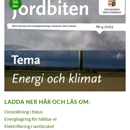
06
dec
LADDA NER HÄR OCH LÄS OM:
Omställning i fokus
Energilagring för hållbar el
Elektrifiering i lantbruket