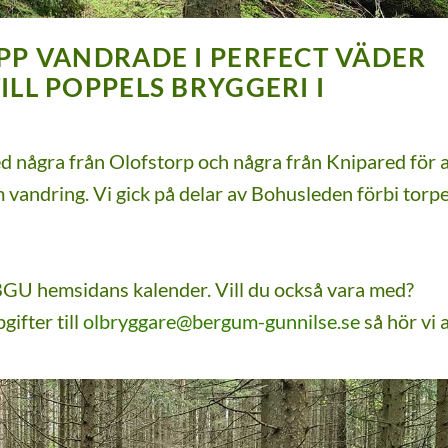
PP VANDRADE I PERFECT VÄDER
LL POPPELS BRYGGERI I
d några från Olofstorp och några från Knipared för a
andring. Vi gick på delar av Bohusleden förbi torp
 BGU hemsidans kalender. Vill du också vara med?
ifter till
olbryggare@bergum-gunnilse.se
så hör vi 