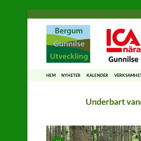
Skip
to
content
HEM
NYHETER
KALENDER
VERKSAMHE
Underbart van