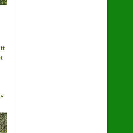
tt
et
av