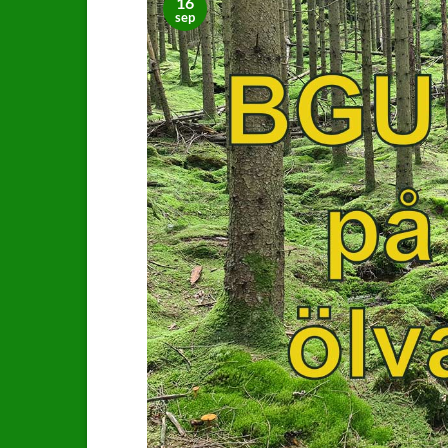
16
sep