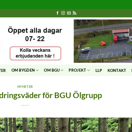
OM BYGDEN
OM BGU
PROJEKT
TER
LLP
KONTAKT
NYHETER
dringsväder för BGU Ölgrupp