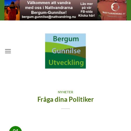
Skip
to
content
NYHETER
Fråga dina Politiker
04