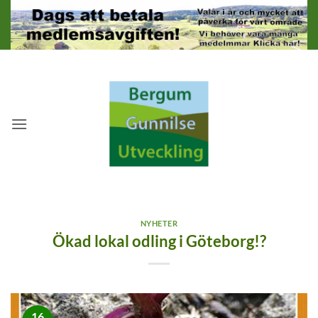
Skip
to
content
NYHETER
Ökad lokal odling i Göteborg!?
16