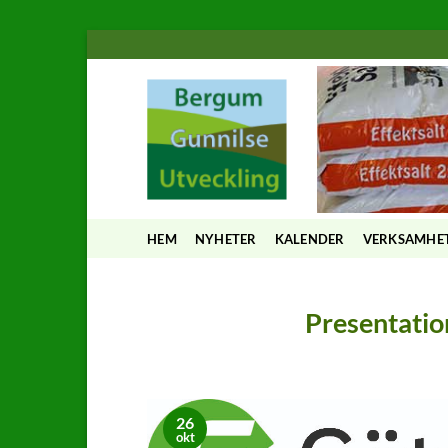
Skip
to
content
HEM
NYHETER
KALENDER
VERKSAMHE
Presentatio
26
okt