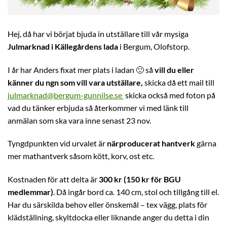
Hej, då har vi börjat bjuda in utställare till vår mysiga
Julmarknad i Källegårdens lada
i Bergum, Olofstorp.
I år har Anders fixat mer plats i ladan 🙂 så
vill du eller
känner du ngn som vill vara utställare,
skicka då ett mail till
julmarknad@bergum-gunnilse.se
skicka också med foton på
vad du tänker erbjuda så återkommer vi med länk till
anmälan som ska vara inne senast 23 nov.
Tyngdpunkten vid urvalet är
närproducerat hantverk
gärna
mer mathantverk såsom kött, korv, ost etc.
Kostnaden för att delta är
300 kr (150 kr för BGU
medlemmar)
. Då ingår bord ca. 140 cm, stol och tillgång till el.
Har du särskilda behov eller önskemål – tex vägg, plats för
klädställning, skyltdocka eller liknande anger du detta i din