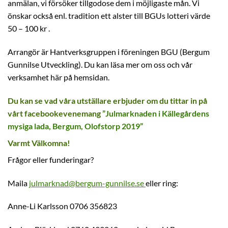
anmälan, vi försöker tillgodose dem i möjligaste mån. Vi
önskar också enl. tradition ett alster till BGUs lotteri värde
50 – 100 kr .
Arrangör är Hantverksgruppen i föreningen BGU (Bergum
Gunnilse Utveckling). Du kan läsa mer om oss och vår
verksamhet här på hemsidan.
Du kan se vad våra utställare erbjuder om du tittar in på
vårt facebookevenemang
”Julmarknaden i Källegårdens
mysiga lada, Bergum, Olofstorp 2019”
Varmt Välkomna!
Frågor eller funderingar?
Maila
julmarknad@bergum-gunnilse.se
eller ring:
Anne-Li Karlsson 0706 356823