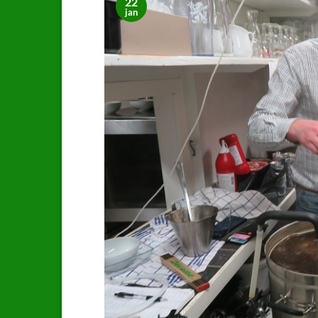
22
jan