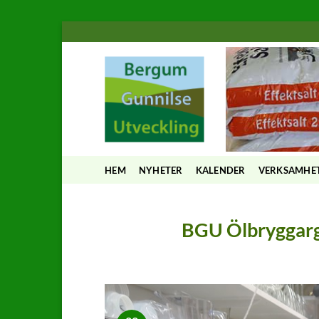
Skip
to
content
HEM
NYHETER
KALENDER
VERKSAMHE
BGU Ölbryggarg