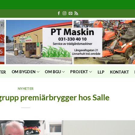
OM BYGDEN
OM BGU
PROJEKT
TER
LLP
KONTAKT
NYHETER
rupp premiärbrygger hos Salle