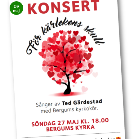
09
maj