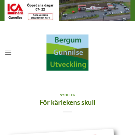
Skip
to
content
NYHETER
För kärlekens skull