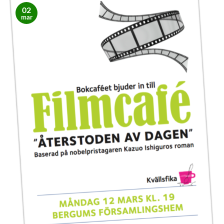
02
mar