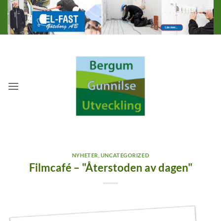
Skip
to
content
NYHETER
,
UNCATEGORIZED
Filmcafé – "Återstoden av dagen"