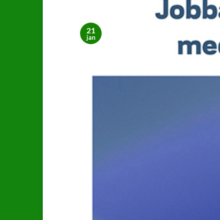
21
jan