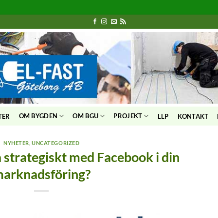
OM BYGDEN
OM BGU
PROJEKT
TER
LLP
KONTAKT
NYHETER
,
UNCATEGORIZED
 strategiskt med Facebook i din
arknadsföring?