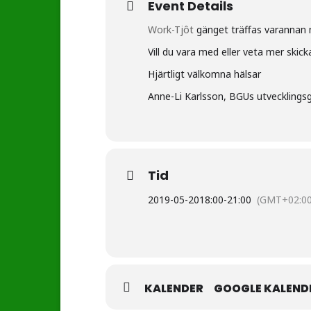
Event Details
Work-Tjôt
gänget träffas varannan m
Vill du vara med eller veta mer skick
Hjärtligt välkomna hälsar
Anne-Li Karlsson, BGUs utvecklings
Tid
2019-05-20
18:00
-
21:00
(GMT+02:00
KALENDER
GOOGLE KALEND