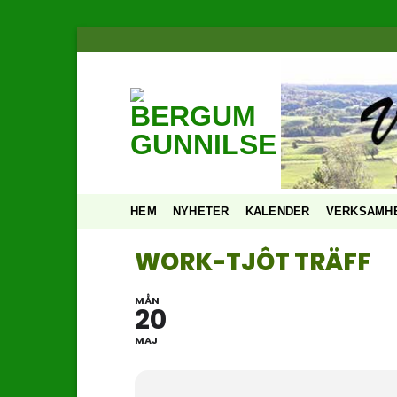
Skip
to
content
HEM
NYHETER
KALENDER
VERKSAMH
WORK-TJÔT TRÄFF
MÅN
20
MAJ