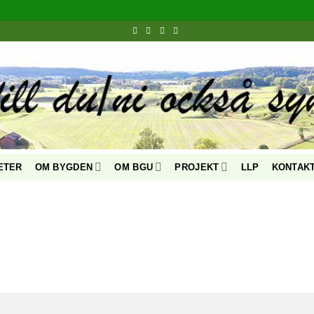
ETER
OM BYGDEN
OM BGU
PROJEKT
LLP
KONTAK