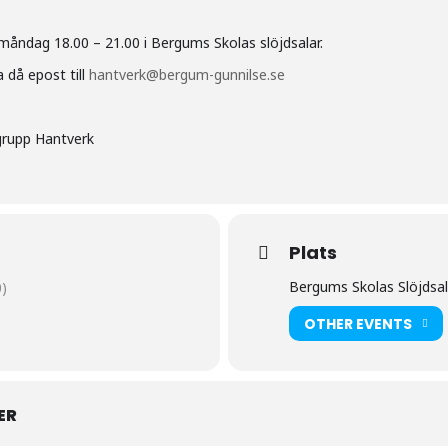
åndag 18.00 – 21.00 i Bergums Skolas slöjdsalar.
a då epost till
hantverk@bergum-gunnilse.se
grupp Hantverk
Plats
Bergums Skolas Slöjdsal
)
OTHER EVENTS
ER