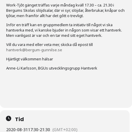
Work-Tjôt gänget träffas varje måndag kväll 17.30 – ca. 21.30 i
Bergums Skolas slöjdsalar, där vi syr, slöjdar, återbrukar, knåpar och
tjôtar, men framför allt har det gôtt o trevligt.
Inför en träff kan en gruppmedlem ta initiativ till något vi ska
hantverka med, vi kanske bjuder in någon som visar ett hantverk.
Men vanligast är var och en tar med sitt eget hantverk.
Vill du vara med eller veta mer, skicka då epost till
hantverk@bergum-gunnilse.se
Hjärtligt välkommen hälsar
Anne-Li Karlsson, BGUs utvecklingsgrupp Hantverk
Tid
2020-08-31
17:30
-
21:30
(GMT+02:00)