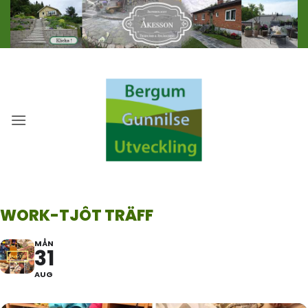
Skip
to
content
WORK-TJÔT TRÄFF
MÅN
31
AUG