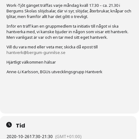
Work-Tjôt gänget träffas varje måndag kväll 17.30 – ca. 21.30 i
Bergums Skolas slöjdsalar, där vi syr, slöjdar, återbrukar, knåpar och
tjôtar, men framför allt har det gôtt o trevligt.
Inför en träff kan en gruppmedlem ta initiativ till något vi ska
hantverka med, vi kanske bjuder in någon som visar ett hantverk.
Men vanligast är var och en tar med sitt eget hantverk.
Vill du vara med eller veta mer, skicka då epost till
hantverk@bergum-gunnilse.se
Hjärtligt välkommen hälsar
Anne-Li Karlsson, BGUs utvecklingsgrupp Hantverk
Tid
2020-10-26
17:30
-
21:30
(GMT+01:00)