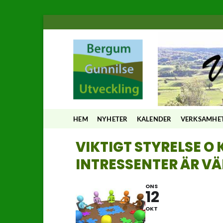
Skip
to
content
HEM
NYHETER
KALENDER
VERKSAMHE
VIKTIGT STYRELSE 
INTRESSENTER ÄR V
ONS
12
OKT