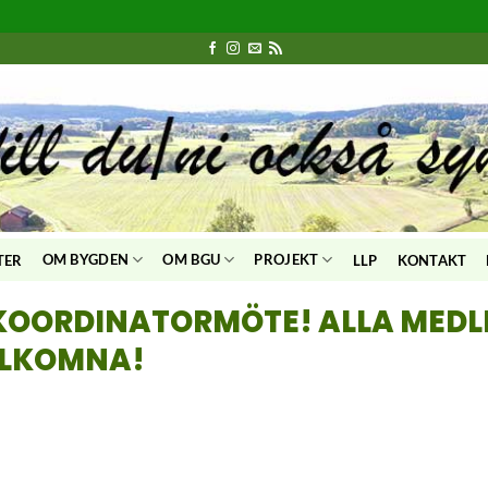
OM BYGDEN
OM BGU
PROJEKT
TER
LLP
KONTAKT
O KOORDINATORMÖTE! ALLA ME
ÄLKOMNA!