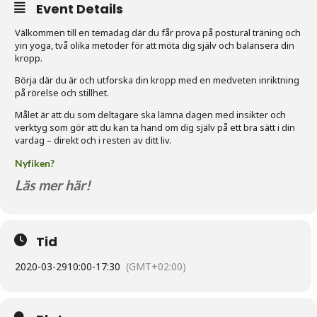
Event Details
Välkommen till en temadag där du får prova på postural träning och
yin yoga, två olika metoder för att möta dig själv och balansera din
kropp.
Börja där du är och utforska din kropp med en medveten inriktning
på rörelse och stillhet.
Målet är att du som deltagare ska lämna dagen med insikter och
verktyg som gör att du kan ta hand om dig själv på ett bra sätt i din
vardag – direkt och i resten av ditt liv.
Nyfiken?
Läs mer här!
Tid
2020-03-29
10:00
-
17:30
(GMT+02:00)