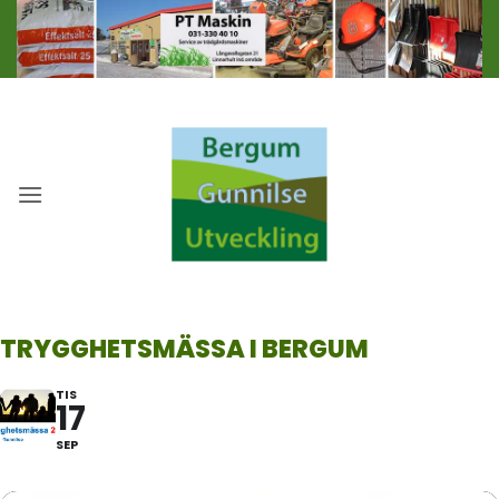
Skip
to
content
TRYGGHETSMÄSSA I BERGUM
TIS
17
SEP