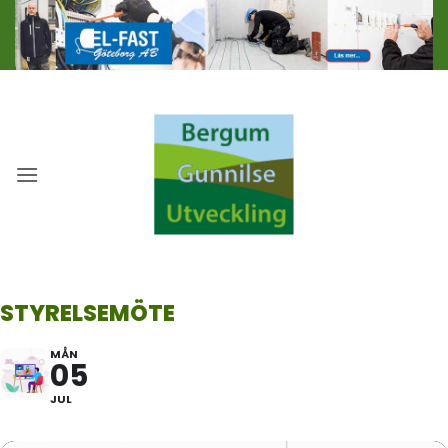
Skip
to
content
STYRELSEMÖTE
MÅN
05
JUL