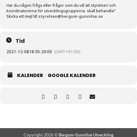
Har du någon fråga eller frågor som du vill att styrelsen och
koordinatorerna för utvecklingsgrupperna skall behandla?
Skicka ett mejl till
styrelsen@bergum-gunnilse.se
Tid
2021-12-08
18:30
-
20:00
(GMT+01:00)
KALENDER
GOOGLE KALENDER
Copyright 2026 ©
Bergum-Gunnilse Utveckling