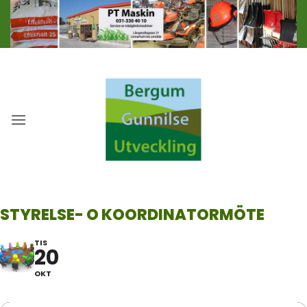
Skip
to
content
STYRELSE- O KOORDINATORMÖTE
TIS
20
OKT