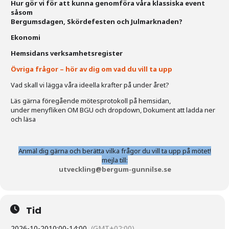
Hur gör vi för att kunna genomföra våra klassiska event
såsom
Bergumsdagen, Skördefesten och Julmarknaden?
Ekonomi
Hemsidans verksamhetsregister
Övriga frågor – hör av dig om vad du vill ta upp
Vad skall vi lägga våra ideella krafter på under året?
Läs gärna föregående mötesprotokoll på hemsidan,
under menyfliken OM BGU och dropdown, Dokument att ladda ner
och läsa
Anmäl dig gärna och berätta vilka frågor du vill ta upp på mötet!
mejla till:
utveckling@bergum-gunnilse.se
Tid
2026-10-20
10:00
-
14:00
(GMT+02:00)