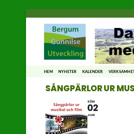
Skip
to
content
HEM
NYHETER
KALENDER
VERKSAMHE
SÅNGPÄRLOR UR MUS
SÖN
02
JUN