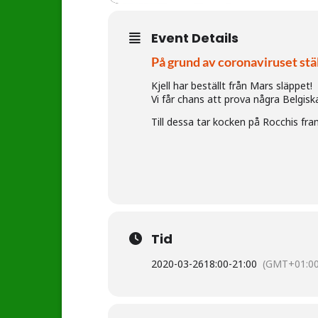
Event Details
På grund av coronaviruset stäl
Kjell har beställt från Mars släppet!
Vi får chans att prova några Belgis
Till dessa tar kocken på Rocchis fr
Tid
2020-03-26
18:00
-
21:00
(GMT+01:00