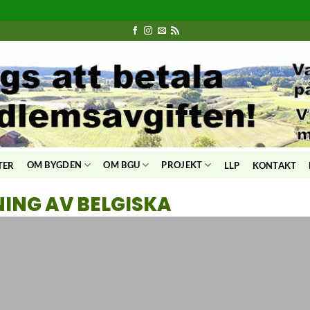
OM BYGDEN
OM BGU
PROJEKT
TER
LLP
KONTAKT
NING AV BELGISKA