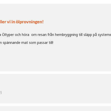
ler vi in ölprovningen!
ka Öltyper och höra om resan från hembryggning till släpp på systeme
am spännande mat som passar till!
)