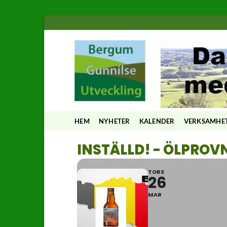
Skip
to
content
HEM
NYHETER
KALENDER
VERKSAMHE
INSTÄLLD! - ÖLPROV
TORS
26
MAR