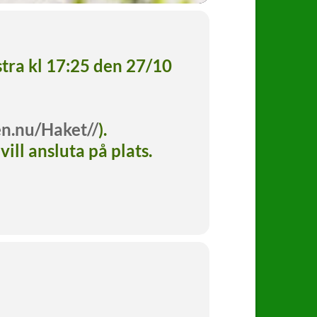
stra kl 17:25 den 27/10
en.nu/Haket//
).
ll ansluta på plats.