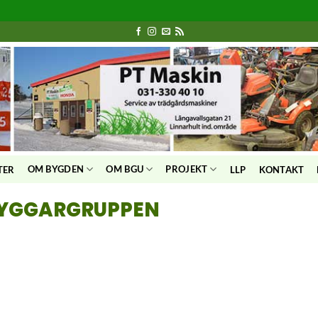
OM BYGDEN
OM BGU
PROJEKT
TER
LLP
KONTAKT
RYGGARGRUPPEN