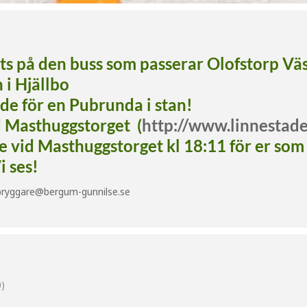
lats på den buss som passerar Olofstorp Vä
 i Hjällbo
ade för en Pubrunda i stan!
d Masthuggstorget (
http://www.linnestad
vid Masthuggstorget kl 18:11 för er som vi
i ses!
bryggare@bergum-gunnilse.se
)