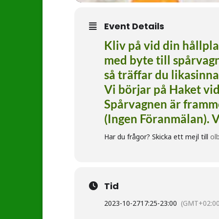
Event Details
Kliv på vid din hållp
med byte till spårvagn
så träffar du likasinn
Vi börjar på Haket vi
Spårvagnen är framme 
(Ingen Föranmälan). V
Har du frågor? Skicka ett mejl till
ol
Tid
2023-10-27
17:25
-
23:00
(GMT+02:00