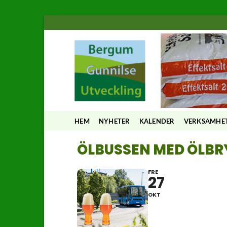
Skip
to
content
HEM
NYHETER
KALENDER
VERKSAMHE
ÖLBUSSEN MED ÖLB
FRE
27
OKT