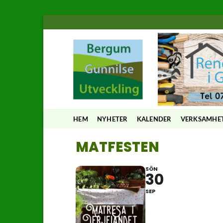
Skip
to
content
HEM
NYHETER
KALENDER
VERKSAMHE
MATFESTEN
SÖN
30
SEP