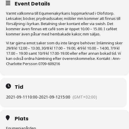
Event Details
Varmt välkomna till Equmeniakyrkans loppmarknad i Olofstorp.
Leksaker, böcker, prydnadssaker, möbler mm kommer att finnas till
försäljning i kyrkan. Betalning sker kontant eller via swish. Det
kommer även finnas ett café som är öppet 10.00 – 15.00. I caféet
kommer även påsar med hembakade kakor, mm säljas.
Vi tar gärna emot saker som du inte längre behöver. Inlämning sker
29/8 kl 12.00 – 13.00, 30/8 kl 17.00 – 19.00, 4/9 kl 10.00 – 14.00, 7/9 kl
17.00 – 19.00 samt 10/9 kl 17.00-19.00 eller efter annan bokad tid. Vi
kan också ordna hämtning efter överenskommelse. Kontakt : Ann-
Charlotte Persson 0709-609216
Tid
2021-09-11
10:00
-
2021-09-12
15:00
(GMT+02:00)
Plats
Equmeniagården