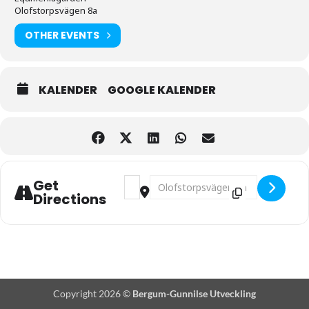
Olofstorpsvägen 8a
OTHER EVENTS
KALENDER
GOOGLE KALENDER
Address - LOPPMARKNAD i Equmeniakyrkan
Destination Address - LOPPMARKNAD
Get
Directions
Copyright 2026 ©
Bergum-Gunnilse Utveckling