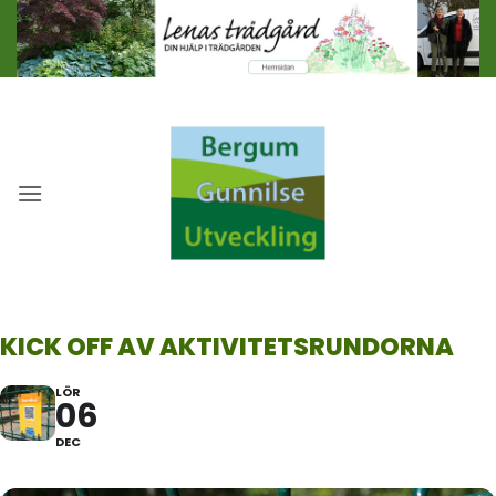
Skip
to
content
KICK OFF AV AKTIVITETSRUNDORNA
LÖR
06
DEC