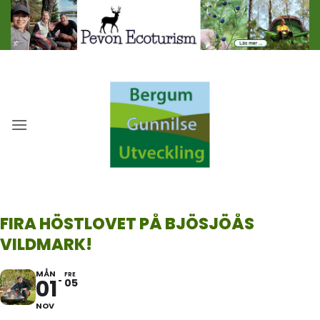
Skip
to
content
FIRA HÖSTLOVET PÅ BJÖSJÖÅS
VILDMARK!
MÅN
FRE
01
05
NOV