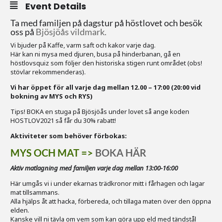
Event Details
Ta med familjen på dagstur på höstlovet och besök
oss på
Bjösjöås vildmark.
Vi bjuder på Kaffe, varm saft och kakor varje dag.
Här kan ni mysa med djuren, busa på hinderbanan, gå en
höstlovsquiz som följer den historiska stigen runt området (obs!
stövlar rekommenderas).
Vi har öppet för all varje dag mellan 12.00 – 17:00 (20:00 vid
bokning av MYS och RYS)
Tips! BOKA en stuga på Bjösjöås under lovet så ange koden
HOSTLOV2021 så får du 30% rabatt!
Aktiviteter som behöver förbokas:
MYS OCH MAT =>
BOKA HÄR
Aktiv matlagning med familjen varje dag mellan 13:00-16:00
Här umgås vi i under ekarnas trädkronor mitt i fårhagen och lagar
mat tillsammans.
Alla hjälps åt att hacka, förbereda, och tillaga maten över den öppna
elden.
Kanske vill ni tävla om vem som kan göra upp eld med tändstål