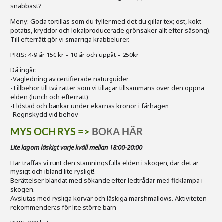
snabbast?
Meny: Goda tortillas som du fyller med det du gillar tex; ost, kokt
potatis, kryddor och lokalproducerade grönsaker allt efter säsong).
Till efterrätt gör vi smarriga krabbelurer.
PRIS: 4-9 år 150 kr – 10 år och uppåt – 250kr
Då ingår:
-Vägledning av certifierade naturguider
-Tillbehör till två rätter som vi tillagar tillsammans över den öppna
elden (lunch och efterrätt)
-Eldstad och bänkar under ekarnas kronor i fårhagen
-Regnskydd vid behov
MYS OCH RYS =>
BOKA HÄR
Lite lagom läskigt varje kväll mellan 18:00-20:00
Här träffas vi runt den stämningsfulla elden i skogen, där det är
mysigt och ibland lite rysligt!.
Berättelser blandat med sökande efter ledtrådar med ficklampa i
skogen.
Avslutas med rysliga korvar och läskiga marshmallows. Aktiviteten
rekommenderas för lite större barn