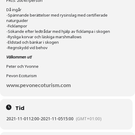
PRIS: 200 kr/person
Då ingår
-Spännande berättelser med rysinslag med certifierade
naturguider
-Ficklampor
-Sökande efter ledtrådar med hjälp av ficklampa i skogen
-Rysliga korvar och läskiga marshmallows
-Eldstad och bänkar i skogen
-Regnskydd vid behov
Välkommen ut!
Peter och Yvonne
Pevon Ecoturism
www.pevonecoturism.com
Tid
2021-11-01
12:00
-
2021-11-05
15:00
(GMT+01:00)