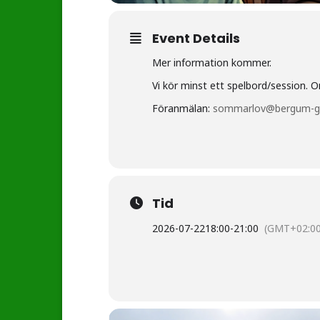
Event Details
Mer information kommer.
Vi kör minst ett spelbord/session. O
Föranmälan:
sommarlov@bergum-gu
Tid
2026-07-22
18:00
-
21:00
(GMT+02:00