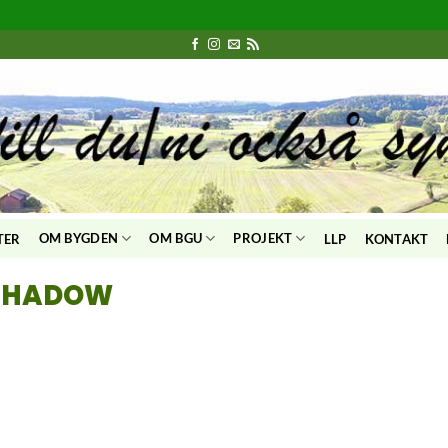
OM BYGDEN
OM BGU
PROJEKT
TER
LLP
KONTAKT
 SHADOW