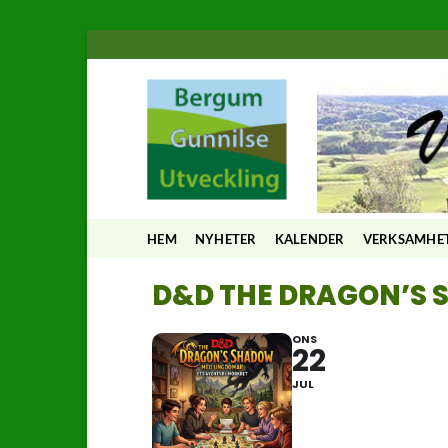
Skip
to
content
HEM
NYHETER
KALENDER
VERKSAMHE
D&D THE DRAGON’S
ONS
22
JUL