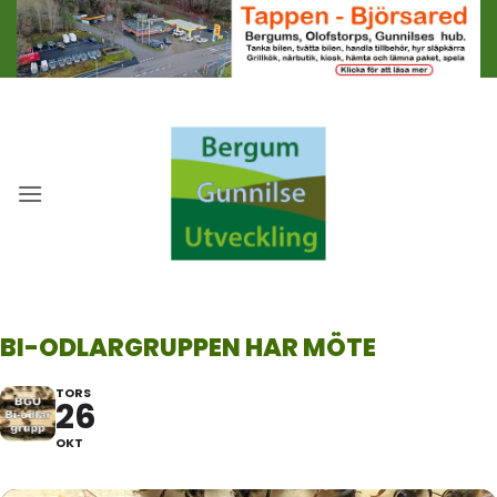
Skip
to
content
BI-ODLARGRUPPEN HAR MÖTE
TORS
26
OKT