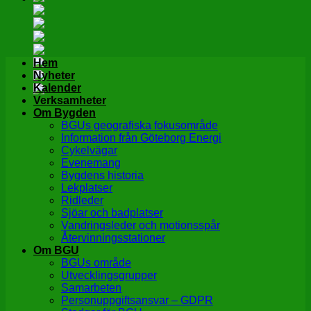
Hem
Nyheter
Kalender
Verksamheter
Om Bygden
BGUs geografiska fokusområde
Information från Göteborg Energi
Cykelvägar
Evenemang
Bygdens historia
Lekplatser
Ridleder
Sjöar och badplatser
Vandringsleder och motionsspår
Återvinningsstationer
Om BGU
BGUs område
Utvecklingsgrupper
Samarbeten
Personuppgiftsansvar – GDPR