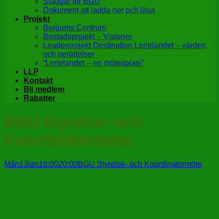
Stadgar för BGU
Dokument att ladda ner och läsa
Projekt
Bergums Centrum
Bostadsprojekt – Visioner
Leaderprojekt Destination Lerjelandet – värden
och berättelser
“Lerjelandet – en mötesplats”
LLP
Kontakt
Bli medlem
Rabatter
BGU Styrelse- och
Koordinatormöte
Mån
13
jan
18:00
20:00
BGU Styrelse- och Koordinatormöte