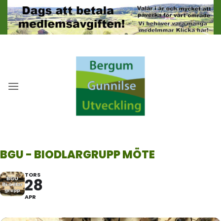
Skip
to
content
BGU - BIODLARGRUPP MÖTE
TORS
28
APR