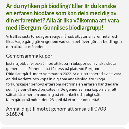
Är du nyfiken på biodling? Eller är du kanske
en erfaren biodlare som kan dela med dig av
din erfarenhet? Alla är lika välkomna att vara
med i Bergum-Gunnilses biodlargrupp!
Vi träffas sista torsdagen i varje månad, utbyter erfarenheter och
fikar. Varje gång går vi igenom vad som behöver göras i biodlingen
den aktuella månaden.
Gemensamma kupor
Just nu jobbar vi också med att köpa in bikupor som vi ska sköta
gemensamt. Planen är att få dess på plats vid Bergum
Fritidslantgård under sommaren 2022. Är du intresserad av att vara
en del av detta och köpa in dig som andelsbiodlare? Inga
förkunskaper behövs eftersom det finns en erfaren handledare
som hjälper till med biskötseln. De gemensamma kuporna är ett
sätt att lära mer om biodling på ett enkelt och roligt sätt.
Kom gärna på mötet den 28 april då vi pratar om detta!
Anmäl dig till mötet genom att smsa till 0703-
516874.