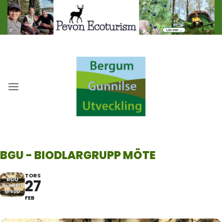
Skip
to
content
BGU - BIODLARGRUPP MÖTE
TORS
27
FEB