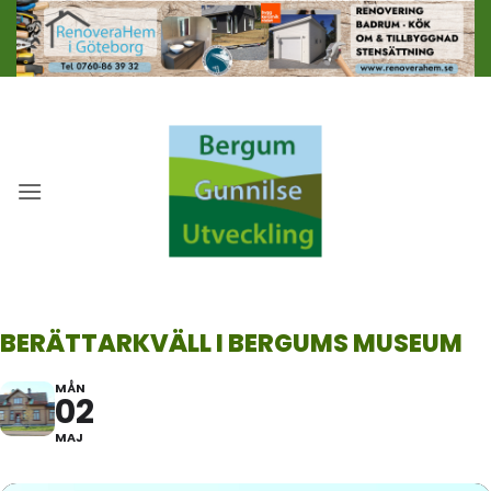
Skip
to
content
BERÄTTARKVÄLL I BERGUMS MUSEUM
MÅN
02
MAJ