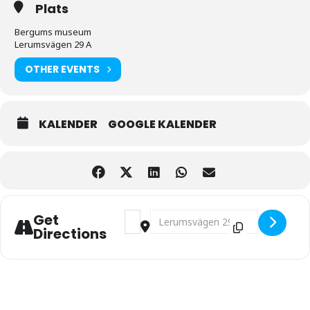
Plats
Bergums museum
Lerumsvägen 29 A
OTHER EVENTS
KALENDER
GOOGLE KALENDER
Address - Berättarkväll i Bergums Muse
Destination Address - Berättarkvä
Get
Directions