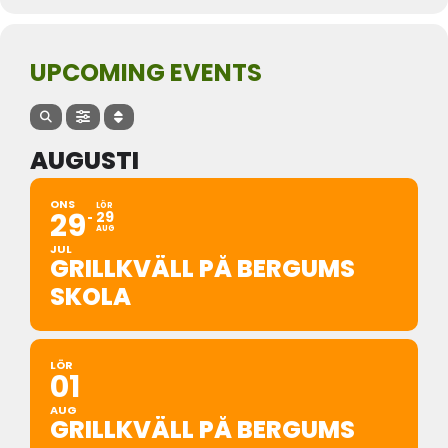
UPCOMING EVENTS
AUGUSTI
ONS
LÖR
29
29
AUG
JUL
GRILLKVÄLL PÅ BERGUMS
SKOLA
LÖR
01
AUG
GRILLKVÄLL PÅ BERGUMS