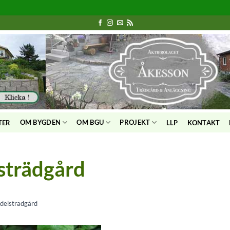
OM BYGDEN
OM BGU
PROJEKT
TER
LLP
KONTAKT
strädgård
delsträdgård