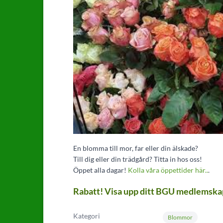
En blomma till mor, far eller din älskade?
Till dig eller din trädgård? Titta in hos oss!
Öppet alla dagar!
Kolla våra öppettider här..
.
Rabatt! Visa upp ditt BGU medlemskap
Kategori
Blommor