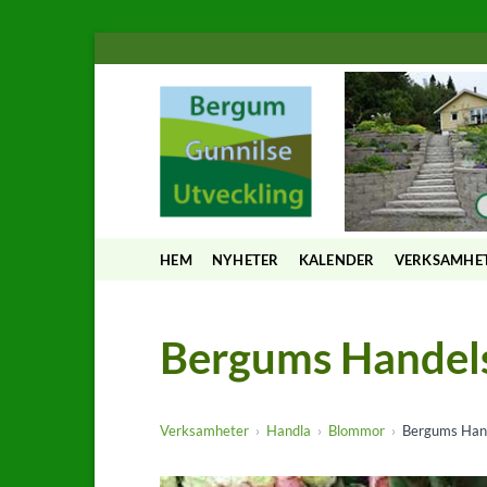
Skip
to
content
HEM
NYHETER
KALENDER
VERKSAMHE
Bergums Handel
Verksamheter
Handla
Blommor
Bergums Han