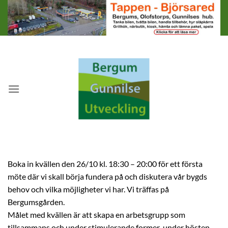
Skip
to
content
Boka in kvällen den 26/10 kl. 18:30 – 20:00 för ett första
möte där vi skall börja fundera på och diskutera vår bygds
behov och vilka möjligheter vi har. Vi träffas på
Bergumsgården.
Målet med kvällen är att skapa en arbetsgrupp som
tillsammans och under stimulerande former under hösten