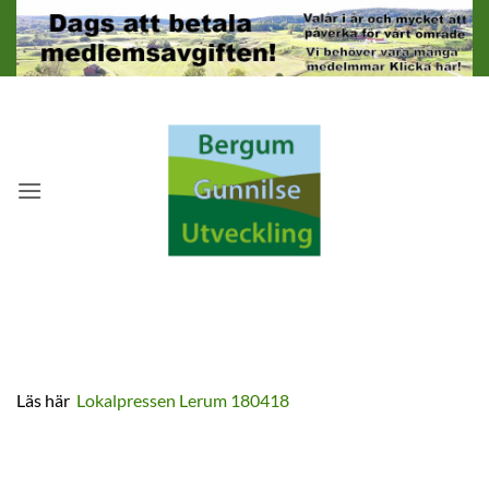
Skip
to
content
Läs här
Lokalpressen Lerum 180418