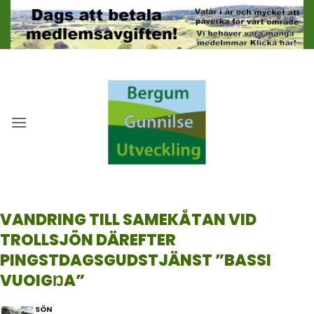
Skip
to
content
VANDRING TILL SAMEKÅTAN VID
TROLLSJÖN DÄREFTER
PINGSTDAGSGUDSTJÄNST ”BASSI
VUOIGŊA”
SÖN