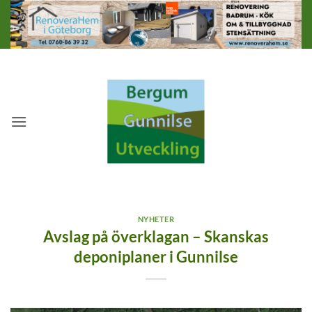
Skip
to
content
NYHETER
Avslag på överklagan – Skanskas
deponiplaner i Gunnilse