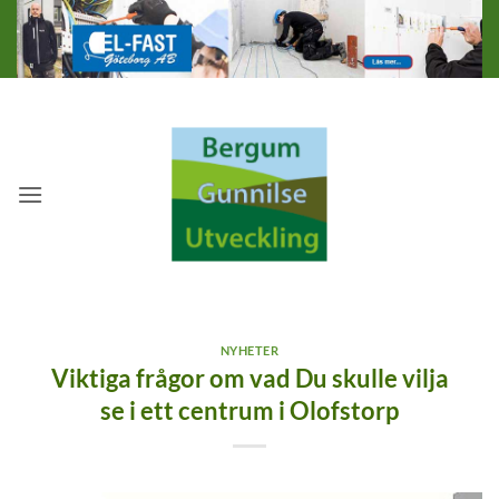
Skip
to
content
NYHETER
Viktiga frågor om vad Du skulle vilja
se i ett centrum i Olofstorp