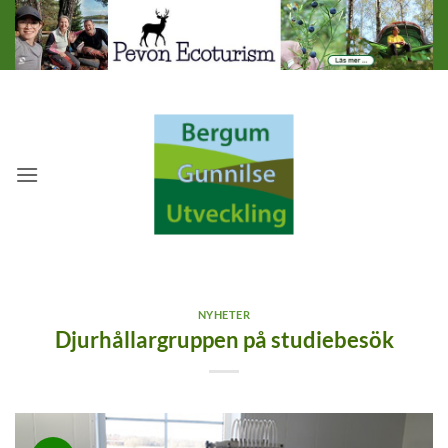
Skip
to
content
NYHETER
Djurhållargruppen på studiebesök